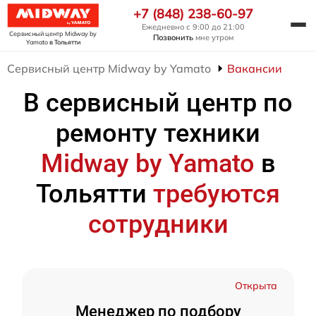
+7 (848) 238-60-97
Ежедневно с 9:00 до 21:00
Сервисный центр Midway by
Позвонить
мне утром
Yamato
в Тольятти
Сервисный центр Midway by Yamato
Вакансии
В сервисный центр по
ремонту техники
Midway by Yamato
в
Тольятти
требуются
сотрудники
Открыта
Менеджер по подбору